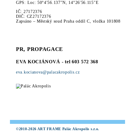
GPS: Loc: 50°4'56.137"N, 14°26'56.115"E
IČ: 27172376
DIČ: CZ27172376
Zapsáno – Městský soud Praha oddíl C, vložka 101808
PR, PROPAGACE
EVA KOCIÁNOVÁ
- tel 603 572 368
eva.kocianova@palacakropolis.cz
©2010-2026 ART FRAME Palác Akropolis s.r.o.