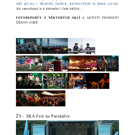
ART (05:01)
+
TRAFFIC DANCE: REVOLUTION IS HERE (10:58)
.
Ale samozřejmě je k dohledání i řada dalších…
FOTOREPORTY Z
NĚKTERÝCH AKCÍ
A AKTIVIT PROJEKTU
ŽIŽKOV SOBĚ:
ŽS - SKA Fest na Parukářce