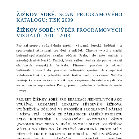
ŽIŽKOV SOBĚ
: SCAN PROGRAMOVÉHO
KATALOGU: TISK 2009
ŽIŽKOV SOBĚ:
VÝBĚR PROGRAMOVÝCH
VIZUÁL
Ů: 2011 – 2013
Festival propojuje různé druhy umění – výtvarné, herecké, hudební – se
sportovními aktivitami pro děti a mládež. Chceme vytvořit tradici
kulturně-společenského svátku občanů Prahy, ale také turistů a
náhodných návštěvníků. Tradici, která začlení festival do pomyslné sítě
obdobných evropských festivalů. Přínosem projektu je oživení
kulturního života Prahy, propojení kulturních, sportovních a populárně
vzdělávacích akcí v jednolitý celek festivalového charakteru
.
Nabídka
směřuje ke všem sociálním a věkovým skupinám obyvatel a myslí také
na zajímavou reprezentaci Prahy, jakožto jednoho z kulturních center
Evropy.
PROJEKT
ŽIŽKOV SOBĚ
PRO REALIZACI JEDNOTLIVÝCH AKCÍ
VYUŽÍVAL ROZMANITÉ LOKALITY PŘEDEVŠÍM ŽIŽKOVA,
VYJÍMEČNĚ A ÚČELOVĚ VE PROSPĚCH PROGRAMOVÉ NÁPLNĚ
I MÍSTA JINÁ. JEDNÍM ZE ZÁKLADNÍCH ZÁMĚRŮ PROJEKTU
BYLO KULTURNÍMI A NÁVAZNÝMI AKTIVITAMI OŽIVIT
„ZAPOMENUTÁ“ NEBO V JINÉM SMYSLU SLOVA „OPUŠTĚNÁ“
MÍSTA A TO PŘES TO, ŽE ZNAČNĚ OBYDLENÁ. PROTO MĚLY
NĚKTERÉ AKCE CHARAKTER KOMORNÍ A JINÉ UMOŽŇOVALY