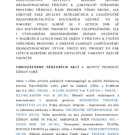
DESETITISÍCOVÉ NÁVŠTĚVY. HLEDÁNÍ NOVÉHO
DRAMATURGICKÉHO PŘÍSTUPU K „ZABYDLENÍ“ VEŘEJNÉHO
PROSTORU PŘINESLO ŘADU PREMIÉR VŠEHO DRUHU, ALE
ZÁROVEŇ TAKÉ DIVÁCKY NETRADIČNÍCH A CELOŽIVOTNĚ
NEZAPOMENUTELNÝCH
KULTURNÍCH
ZÁŽITK
Ů. TO SE
NAKONEC STALO SLIBNĚ SE V LETECH 2008 AŽ
2014 ROZVÍJEJÍCÍMU PROJEKTU NEJEN CELOPRAŽSKÉHO, ALE
I VÝZNAMNÉHO MEZINÁRODNÍHO DOPADU OSUDNÝM.
V POZDĚJŠÍCH LETECH OBECNÉ ZMĚNY V PŘÍSTUPU K VYUŽITÍ
VEŘEJNÉHO PROSTORU A
OMEZENÍ
ZAMEZILY ZAMÝŠLENÉMU
DRAMATURGICKÉMU VÝVOJI. PROTO BYL PROJEKT PO PÁR
LETECH MARNÉHO HLEDÁNÍ
SMYSLUPLNÉ VARIANTY NÁPLNĚ
UKONČEN.
VIDEOZÁZNAMY NĚKTERÝCH AKCÍ
A AKTIVIT PROJEKTU
ŽIŽKOV SOBĚ:
Jeden z vůbec prvních pražských videomappingů na průčelí Plečnikova
kostela Nejsvětějšího srdce páně na náměstí Jiřího z Poděbrad
dne
6.6.2011
:
PHASE – ILLUMI_NATION Part A (09:59)
+
PHASE –
ILLUMI_NATION Part B (09:35)
. Němečtí mistři velkoleposti a
maximalismu v pouliční grotesce:
BÄNGDITOS THEATER:
ÜBERFLUSS (11:41)
. Prahu oživující belgicko – francouzská, ale přes
to balkánská dechovka z Bruselu:
ORCHESTRE INTERNATIONAL DU
VETEX (09:53)
. Video upoutávka na akci projektu Euroconnections:
ŽIŽKOV SOBĚ IN PALAC AKROPOLIS WITH
PHAEDRA /NO +
IVANA MER /SK (01:05)
. Vystoupení mezinárodního TEATRu
NOVOGO FRONTA na náměstí Jiřího z Poděbrad:
PHANTOMYSTERIA
(02:26)
. Některé premiéry projektu Traffic dance:
TRAFFIC DANCE