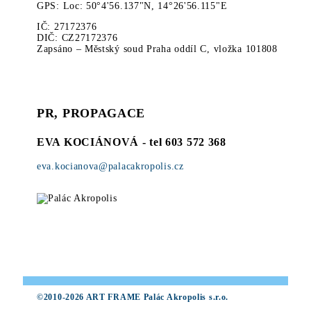
GPS: Loc: 50°4'56.137"N, 14°26'56.115"E
IČ: 27172376
DIČ: CZ27172376
Zapsáno – Městský soud Praha oddíl C, vložka 101808
PR, PROPAGACE
EVA KOCIÁNOVÁ
- tel 603 572 368
eva.kocianova@palacakropolis.cz
©2010-2026 ART FRAME Palác Akropolis s.r.o.