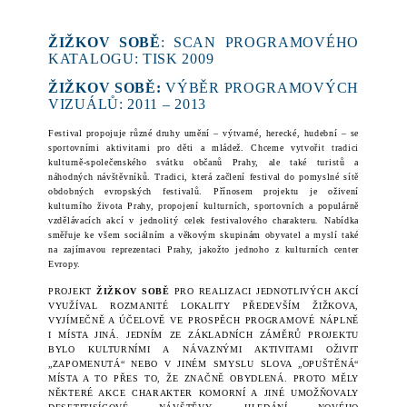
ŽIŽKOV SOBĚ
: SCAN PROGRAMOVÉHO
KATALOGU: TISK 2009
ŽIŽKOV SOBĚ:
VÝBĚR PROGRAMOVÝCH
VIZUÁL
Ů: 2011 – 2013
Festival propojuje různé druhy umění – výtvarné, herecké, hudební – se
sportovními aktivitami pro děti a mládež. Chceme vytvořit tradici
kulturně-společenského svátku občanů Prahy, ale také turistů a
náhodných návštěvníků. Tradici, která začlení festival do pomyslné sítě
obdobných evropských festivalů. Přínosem projektu je oživení
kulturního života Prahy, propojení kulturních, sportovních a populárně
vzdělávacích akcí v jednolitý celek festivalového charakteru
.
Nabídka
směřuje ke všem sociálním a věkovým skupinám obyvatel a myslí také
na zajímavou reprezentaci Prahy, jakožto jednoho z kulturních center
Evropy.
PROJEKT
ŽIŽKOV SOBĚ
PRO REALIZACI JEDNOTLIVÝCH AKCÍ
VYUŽÍVAL ROZMANITÉ LOKALITY PŘEDEVŠÍM ŽIŽKOVA,
VYJÍMEČNĚ A ÚČELOVĚ VE PROSPĚCH PROGRAMOVÉ NÁPLNĚ
I MÍSTA JINÁ. JEDNÍM ZE ZÁKLADNÍCH ZÁMĚRŮ PROJEKTU
BYLO KULTURNÍMI A NÁVAZNÝMI AKTIVITAMI OŽIVIT
„ZAPOMENUTÁ“ NEBO V JINÉM SMYSLU SLOVA „OPUŠTĚNÁ“
MÍSTA A TO PŘES TO, ŽE ZNAČNĚ OBYDLENÁ. PROTO MĚLY
NĚKTERÉ AKCE CHARAKTER KOMORNÍ A JINÉ UMOŽŇOVALY