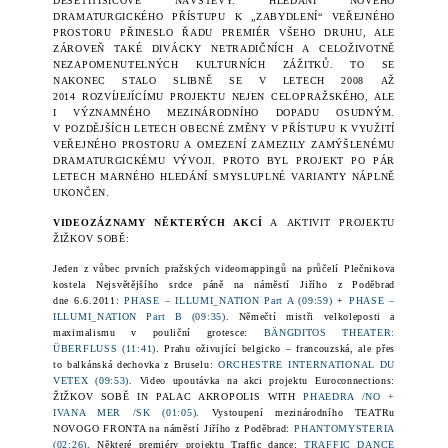
DESETITISÍCOVÉ NÁVŠTĚVY. HLEDÁNÍ NOVÉHO
DRAMATURGICKÉHO PŘÍSTUPU K „ZABYDLENÍ“ VEŘEJNÉHO
PROSTORU PŘINESLO ŘADU PREMIÉR VŠEHO DRUHU, ALE
ZÁROVEŇ TAKÉ DIVÁCKY NETRADIČNÍCH A CELOŽIVOTNĚ
NEZAPOMENUTELNÝCH
KULTURNÍCH
ZÁŽITK
Ů. TO SE
NAKONEC STALO SLIBNĚ SE V LETECH 2008 AŽ
2014 ROZVÍJEJÍCÍMU PROJEKTU NEJEN CELOPRAŽSKÉHO, ALE
I VÝZNAMNÉHO MEZINÁRODNÍHO DOPADU OSUDNÝM.
V POZDĚJŠÍCH LETECH OBECNÉ ZMĚNY V PŘÍSTUPU K VYUŽITÍ
VEŘEJNÉHO PROSTORU A
OMEZENÍ
ZAMEZILY ZAMÝŠLENÉMU
DRAMATURGICKÉMU VÝVOJI. PROTO BYL PROJEKT PO PÁR
LETECH MARNÉHO HLEDÁNÍ
SMYSLUPLNÉ VARIANTY NÁPLNĚ
UKONČEN.
VIDEOZÁZNAMY NĚKTERÝCH AKCÍ
A AKTIVIT PROJEKTU
ŽIŽKOV SOBĚ:
Jeden z vůbec prvních pražských videomappingů na průčelí Plečnikova
kostela Nejsvětějšího srdce páně na náměstí Jiřího z Poděbrad
dne
6.6.2011
:
PHASE – ILLUMI_NATION Part A (09:59)
+
PHASE –
ILLUMI_NATION Part B (09:35)
. Němečtí mistři velkoleposti a
maximalismu v pouliční grotesce:
BÄNGDITOS THEATER:
ÜBERFLUSS (11:41)
. Prahu oživující belgicko – francouzská, ale přes
to balkánská dechovka z Bruselu:
ORCHESTRE INTERNATIONAL DU
VETEX (09:53)
. Video upoutávka na akci projektu Euroconnections:
ŽIŽKOV SOBĚ IN PALAC AKROPOLIS WITH
PHAEDRA /NO +
IVANA MER /SK (01:05)
. Vystoupení mezinárodního TEATRu
NOVOGO FRONTA na náměstí Jiřího z Poděbrad:
PHANTOMYSTERIA
(02:26)
. Některé premiéry projektu Traffic dance:
TRAFFIC DANCE