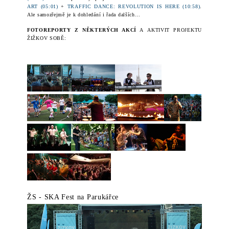
ART (05:01)
+
TRAFFIC DANCE: REVOLUTION IS HERE (10:58)
.
Ale samozřejmě je k dohledání i řada dalších…
FOTOREPORTY Z
NĚKTERÝCH AKCÍ
A AKTIVIT PROJEKTU
ŽIŽKOV SOBĚ:
ŽS - SKA Fest na Parukářce