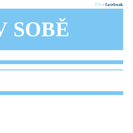
EN
-
facebook
OV SOBĚ