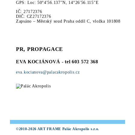
GPS: Loc: 50°4'56.137"N, 14°26'56.115"E
IČ: 27172376
DIČ: CZ27172376
Zapsáno – Městský soud Praha oddíl C, vložka 101808
PR, PROPAGACE
EVA KOCIÁNOVÁ
- tel 603 572 368
eva.kocianova@palacakropolis.cz
©2010-2026 ART FRAME Palác Akropolis s.r.o.