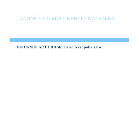
ŽÁDNÉ VÝSLEDKY NEBYLY NALEZENY
©2010-2026 ART FRAME Palác Akropolis s.r.o.