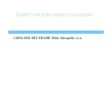
ŽÁDNÉ VÝSLEDKY NEBYLY NALEZENY
©2010-2026 ART FRAME Palác Akropolis s.r.o.