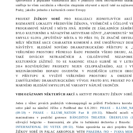
sportovních a populárně vzdělávacích akcí v jednolitý celek festivalového charak
směřuje ke všem sociálním a věkovým skupinám obyvatel a myslí také na zajímavou
Prahy, jakožto jednoho z kulturních center Evropy.
PROJEKT
ŽIŽKOV SOBĚ
PRO REALIZACI JEDNOTLIVÝCH AKCÍ
ROZMANITÉ LOKALITY PŘEDEVŠÍM ŽIŽKOVA, VYJÍMEČNĚ A ÚČELOVĚ V
PROGRAMOVÉ NÁPLNĚ I MÍSTA JINÁ. JEDNÍM ZE ZÁKLADNÍCH ZÁMĚR
BYLO KULTURNÍMI A NÁVAZNÝMI AKTIVITAMI OŽIVIT „ZAPOMENUTÁ“ N
SMYSLU SLOVA „OPUŠTĚNÁ“ MÍSTA A TO PŘES TO, ŽE ZNAČNĚ OBYDL
MĚLY NĚKTERÉ AKCE CHARAKTER KOMORNÍ A JINÉ UMOŽŇOVALY DESE
NÁVŠTĚVY. HLEDÁNÍ NOVÉHO DRAMATURGICKÉHO PŘÍSTUPU K „Z
VEŘEJNÉHO PROSTORU PŘINESLO ŘADU PREMIÉR VŠEHO DRUHU, A
TAKÉ DIVÁCKY NETRADIČNÍCH A CELOŽIVOTNĚ NEZAPOME
KULTURNÍCH
ZÁŽITK
Ů. TO SE NAKONEC STALO SLIBNĚ SE V LETE
2014 ROZVÍJEJÍCÍMU PROJEKTU NEJEN CELOPRAŽSKÉHO, ALE I 
MEZINÁRODNÍHO DOPADU OSUDNÝM. V POZDĚJŠÍCH LETECH OBE
V PŘÍSTUPU K VYUŽITÍ VEŘEJNÉHO PROSTORU A
OMEZENÍ
ZAMÝŠLENÉMU DRAMATURGICKÉMU VÝVOJI. PROTO BYL PROJEKT PO 
MARNÉHO HLEDÁNÍ
SMYSLUPLNÉ VARIANTY NÁPLNĚ UKONČEN.
VIDEOZÁZNAMY NĚKTERÝCH AKCÍ
A AKTIVIT PROJEKTU ŽIŽKOV SOBĚ
Jeden z vůbec prvních pražských videomappingů na průčelí Plečnikova kostela 
srdce páně na náměstí Jiřího z Poděbrad dne
6.6.2011
:
PHASE – ILLUMI_NA
(09:59)
+
PHASE – ILLUMI_NATION Part B (09:35)
. Němečtí mistři ve
maximalismu v pouliční grotesce:
BÄNGDITOS THEATER: ÜBERFLUSS (11
oživující belgicko – francouzská, ale přes to balkánská dechovka z Bruselu:
INTERNATIONAL DU VETEX (09:53)
. Video upoutávka na akci projektu Eur
ŽIŽKOV SOBĚ IN PALAC AKROPOLIS WITH
PHAEDRA /NO + IVANA MER /