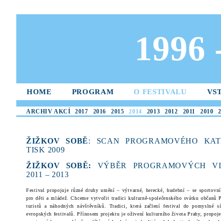
1996
HOME
PROGRAM
O FESTIVALU
VS
ARCHIV AKCÍ
2017
2016
2015
2014
2013
2012
2011
2010
ŽIŽKOV SOBĚ
: SCAN PROGRAMOVÉHO KAT
TISK 2009
ŽIŽKOV SOBĚ:
VÝBĚR PROGRAMOVÝCH VI
2011 – 2013
Festival propojuje různé druhy umění – výtvarné, herecké, hudební – se sportovn
pro děti a mládež. Chceme vytvořit tradici kulturně-společenského svátku občanů P
turistů a náhodných návštěvníků. Tradici, která začlení festival do pomyslné s
evropských festivalů. Přínosem projektu je oživení kulturního života Prahy, propoje