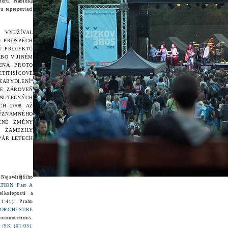
teru
.
Nabídka
 reprezentaci
 VYUŽÍVAL
E PROSPĚCH
Ů PROJEKTU
EBO V JINÉM
ENÁ. PROTO
TITISÍCOVÉ
ABYDLENÍ“
LE ZÁROVEŇ
NUTELNÝCH
CH 2008 AŽ
VÝZNAMNÉHO
CNÉ ZMĚNY
ZAMEZILY
PÁR LETECH
:
Nejsvětějšího
TION Part A
lkoleposti a
:41)
. Prahu
ORCHESTRE
oconnections:
SK (01:05)
.