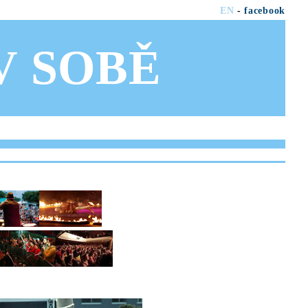
EN
-
facebook
OV SOBĚ