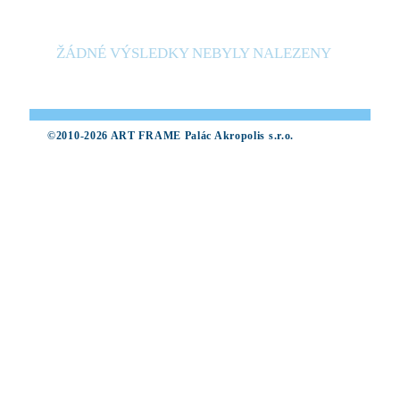
ŽÁDNÉ VÝSLEDKY NEBYLY NALEZENY
©2010-2026 ART FRAME Palác Akropolis s.r.o.