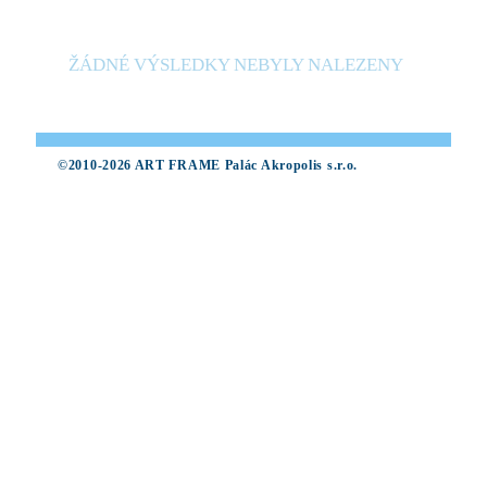
ŽÁDNÉ VÝSLEDKY NEBYLY NALEZENY
©2010-2026 ART FRAME Palác Akropolis s.r.o.