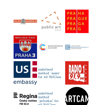
undefined
method `name'
for nil:NilClass
undefined
method
`polozkas' for
nil:NilClass